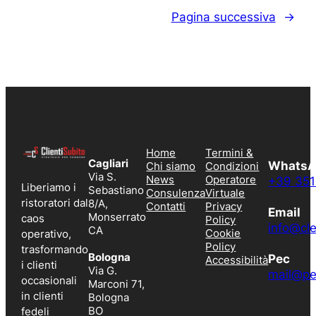
Marketing
Pagina successiva
→
Ristorante:
il
Sistema
per
Misurare
Ciò
che
Home
Termini &
Conta
Cagliari
Whats
Chi siamo
Condizioni
Via S.
News
Operatore
+39 35
Liberiamo i
Sebastiano
Consulenza
Virtuale
ristoratori dal
8/A,
Contatti
Privacy
Email
Monserrato
caos
Policy
info@cl
CA
Cookie
operativo,
Policy
trasformando
Bologna
Pec
Accessibilità
i clienti
Via G.
mail@pe
occasionali
Marconi 71,
in clienti
Bologna
BO
fedeli