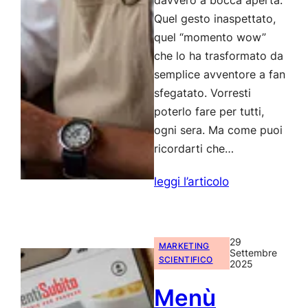
davvero a bocca aperta.
Quel gesto inaspettato,
quel “momento wow”
che lo ha trasformato da
semplice avventore a fan
sfegatato. Vorresti
poterlo fare per tutti,
ogni sera. Ma come puoi
ricordarti che…
:
leggi l’articolo
Customer
Experience
Ristorante:
29
MARKETING
Settembre
il
SCIENTIFICO
2025
Sistema
Menù
IA