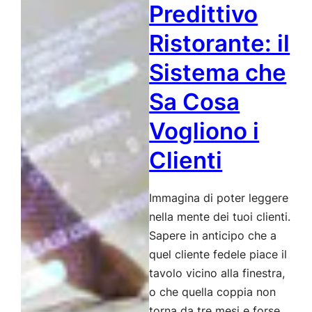
Predittivo
un
Esercito
Ristorante: il
Sistema che
Sa Cosa
Vogliono i
Clienti
Immagina di poter leggere
nella mente dei tuoi clienti.
Sapere in anticipo che a
quel cliente fedele piace il
tavolo vicino alla finestra,
o che quella coppia non
torna da tre mesi e forse