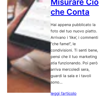
Misurare Ciò
che Conta
Hai appena pubblicato la
foto del tuo nuovo piatto.
Arrivano i ‘like’, i commenti
“che fame!”, le
condivisioni. Ti senti bene,
pensi che il tuo marketing
stia funzionando. Poi però
arriva mercoledì sera,
guardi la sala e i tavoli
sono…
:
leggi l’articolo
Metriche