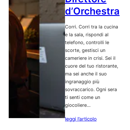
d’Orchestra
Corri. Corri tra la cucina
e la sala, rispondi al
telefono, controlli le
scorte, gestisci un
cameriere in crisi. Sei il
cuore del tuo ristorante,
ma sei anche il suo
ingranaggio più
sovraccarico. Ogni sera
ti senti come un
giocoliere…
:
leggi l’articolo
Gestione