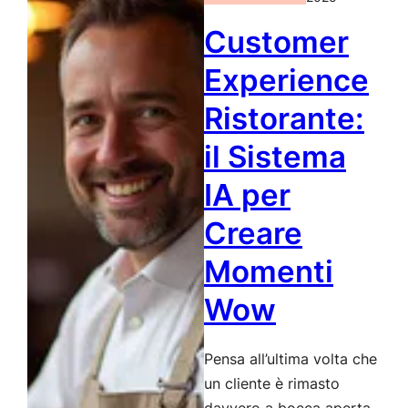
Customer
Experience
Ristorante:
il Sistema
IA per
Creare
Momenti
Wow
Pensa all’ultima volta che
un cliente è rimasto