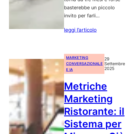
basterebbe un piccolo
invito per farli…
:
leggi l’articolo
Marketing
Predittivo
Ristorante:
MARKETING
29
il
Settembre
CONVERSAZIONALE
2025
E IA
Sistema
che
Metriche
Sa
Marketing
Cosa
Vogliono
Ristorante: il
i
Sistema per
Clienti