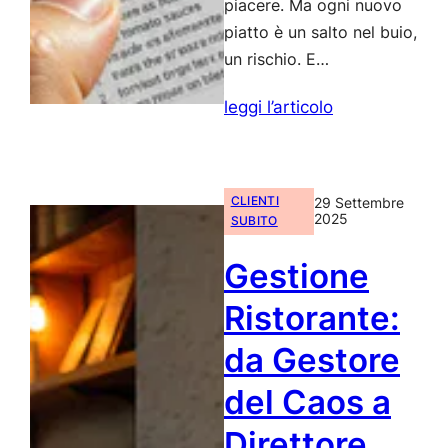
piacere. Ma ogni nuovo
piatto è un salto nel buio,
un rischio. E…
:
leggi l’articolo
Menù
Engineering:
il
CLIENTI
29 Settembre
Sistema
2025
SUBITO
IA
Gestione
che
Suggerisce
Ristorante:
i
da Gestore
Piatti
di
del Caos a
Successo
Direttore