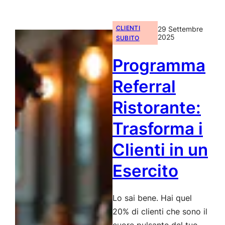
Ristorante:
da
CLIENTI
29 Settembre
Gestore
2025
SUBITO
del
Programma
Caos
a
Referral
Direttore
Ristorante:
d’Orchestra
Trasforma i
Clienti in un
Esercito
Lo sai bene. Hai quel
20% di clienti che sono il