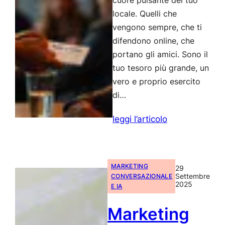
cuore pulsante del tuo
locale. Quelli che
vengono sempre, che ti
difendono online, che
portano gli amici. Sono il
tuo tesoro più grande, un
vero e proprio esercito
di…
:
leggi l’articolo
Programma
Referral
Ristorante:
MARKETING
29
Trasforma
Settembre
CONVERSAZIONALE
2025
E IA
i
Clienti
Marketing
in