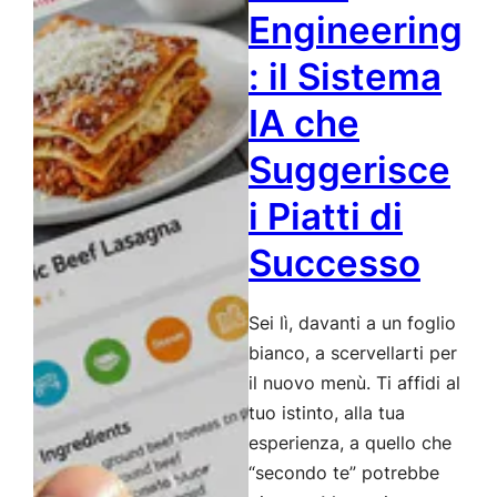
per
Engineering
Creare
: il Sistema
Momenti
Wow
IA che
Suggerisce
i Piatti di
Successo
Sei lì, davanti a un foglio
bianco, a scervellarti per
il nuovo menù. Ti affidi al
tuo istinto, alla tua
esperienza, a quello che
“secondo te” potrebbe