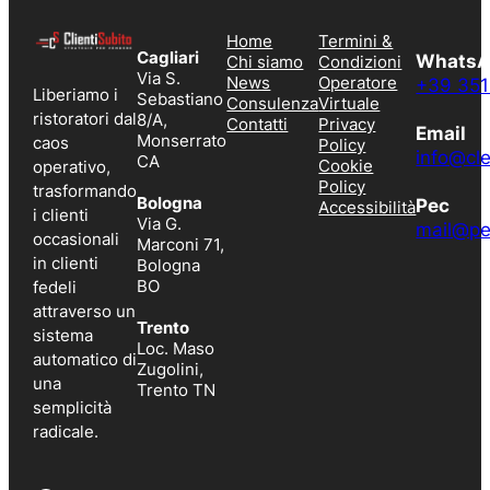
Home
Termini &
Cagliari
Whats
Chi siamo
Condizioni
Via S.
News
Operatore
+39 35
Liberiamo i
Sebastiano
Consulenza
Virtuale
ristoratori dal
8/A,
Contatti
Privacy
Email
Monserrato
caos
Policy
info@cl
CA
Cookie
operativo,
Policy
trasformando
Bologna
Pec
Accessibilità
i clienti
Via G.
mail@pe
occasionali
Marconi 71,
in clienti
Bologna
BO
fedeli
attraverso un
Trento
sistema
Loc. Maso
automatico di
Zugolini,
una
Trento TN
semplicità
radicale.